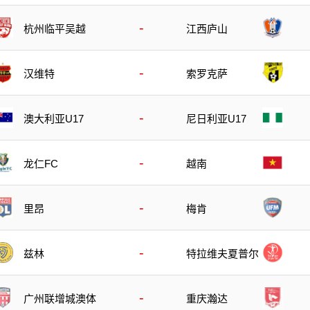
-
杭州临平吴越
江西庐山
-
汉维特
索罗克萨
-
澳大利亚U17
尼日利亚U17
-
龙仁FC
越南
-
里昂
梅肯
-
兹林
特拉维夫夏普尔
-
广州联增城澳体
重庆瀚达