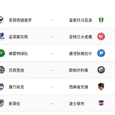
-
圣荷西德奥罗
皇家托马亚波
-
孟菲斯灰熊
亚特兰大老鹰
-
佛蒙特绿队
康涅狄格拉什
-
巴西竞技
欧帕尔利奥
-
康乃狄克
西麻省先锋
-
波士顿市
新英伦