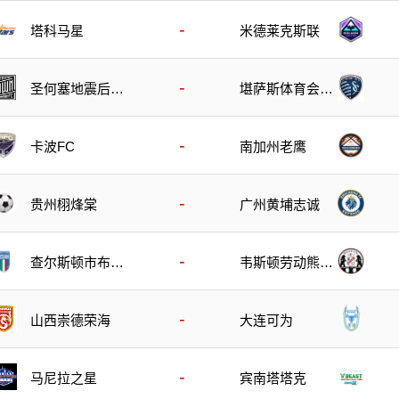
-
塔科马星
米德莱克斯联
-
圣何塞地震后备
堪萨斯体育会后
队
备队
-
卡波FC
南加州老鹰
-
贵州栩烽棠
广州黄埔志诚
-
查尔斯顿市布鲁
韦斯顿劳动熊后
斯后备队
备队
-
山西崇德荣海
大连可为
-
马尼拉之星
宾南塔塔克