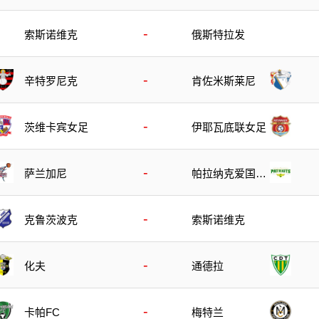
-
索斯诺维克
俄斯特拉发
-
辛特罗尼克
肯佐米斯莱尼
-
茨维卡宾女足
伊耶瓦底联女足
-
萨兰加尼
帕拉纳克爱国者
队
-
克鲁茨波克
索斯诺维克
-
化夫
通德拉
-
卡帕FC
梅特兰