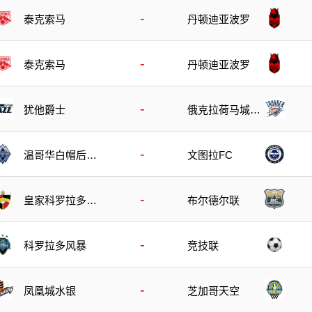
-
泰克索马
丹顿迪亚波罗
-
泰克索马
丹顿迪亚波罗
-
犹他爵士
俄克拉荷马城雷
霆
-
温哥华白帽后备
文图拉FC
队
-
皇家科罗拉多狐
布尔德尔联
狸
-
科罗拉多风暴
竞技联
-
芝加哥天空
凤凰城水银