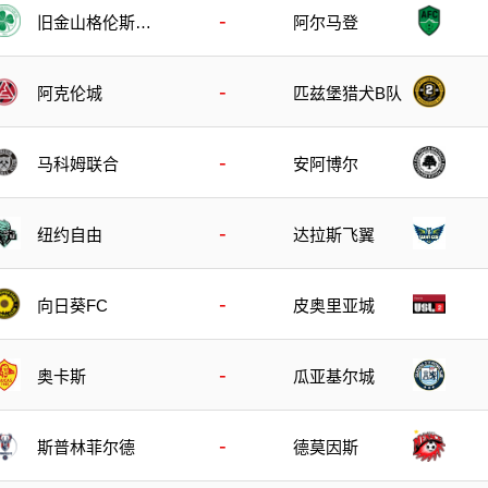
-
旧金山格伦斯S
阿尔马登
C
-
阿克伦城
匹兹堡猎犬B队
-
马科姆联合
安阿博尔
-
纽约自由
达拉斯飞翼
-
向日葵FC
皮奥里亚城
-
奥卡斯
瓜亚基尔城
-
斯普林菲尔德
德莫因斯