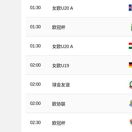
01:30
女欧U20 A
01:30
欧冠杯
01:30
女欧U20 A
02:00
女欧U19
02:00
球会友谊
02:00
欧协联
02:30
欧冠杯