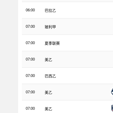
06:00
巴拉乙
07:00
玻利甲
07:00
夏季联赛
07:00
美乙
07:00
巴西乙
07:00
美乙
07:00
美乙