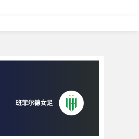
班菲尔德女足