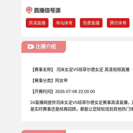
高清直播
咪咕体育
免费直播
腾讯体育
比赛介绍
【赛事名称】
河床女足VS班菲尔德女足 高清视频直播
【赛事分类】
阿女甲
【开赛时间】
2026-07-08 22:00:00
24直播网提供河床女足VS班菲尔德女足赛事高清直播
是实时赛事还是经典回顾，都能让您轻松找到其他热门