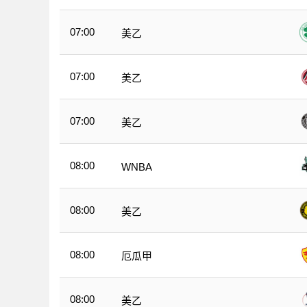
07:00
美乙
07:00
美乙
07:00
美乙
08:00
WNBA
08:00
美乙
08:00
厄瓜甲
08:00
美乙