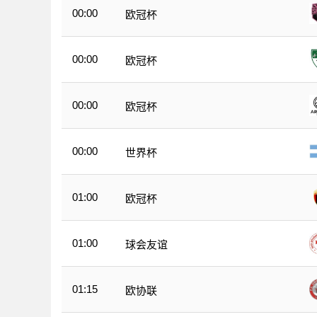
00:00
欧冠杯
00:00
欧冠杯
00:00
欧冠杯
00:00
世界杯
01:00
欧冠杯
01:00
球会友谊
01:15
欧协联