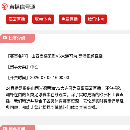
已结束
高清直播
咪咕体育
免费直播
腾讯体育
比赛介绍
【赛事名称】
山西崇德荣海VS大连可为 高清视频直播
【赛事分类】
中乙
【开赛时间】
2026-07-08 16:00:00
24直播网提供山西崇德荣海VS大连可为赛事高清直播，还包括欧
洲杯在内的各类足球赛事在线观看。除了实时更新的欧洲杯比赛直
播，我们精选并整合了各类体育赛事资源，无论是实时赛事还是经
典回顾，都能让您轻松找到其他热门体育赛事直播。
更多直播