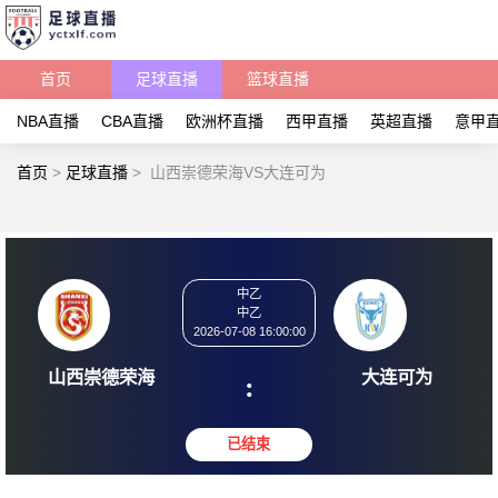
首页
足球直播
篮球直播
NBA直播
CBA直播
欧洲杯直播
西甲直播
英超直播
意甲
首页
>
足球直播
>
山西崇德荣海VS大连可为
中乙
中乙
2026-07-08 16:00:00
山西崇德荣海
大连
: