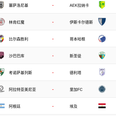
-
塞萨洛尼基
AEK拉纳卡
-
林肯红魔
伊斯卡尔德斯
-
比尔森胜利
哥本哈根
-
沙巴巴库
新圣徒
-
考诺萨基列斯
德利塔
-
阿拉特亚美尼亚
里加FC
-
阿根廷
埃及