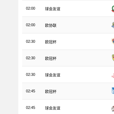
02:00
球会友谊
02:00
欧协联
02:30
欧冠杯
02:30
欧冠杯
02:30
球会友谊
02:45
欧冠杯
02:45
球会友谊