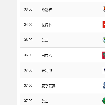
03:00
欧冠杯
04:00
世界杯
06:00
美乙
06:00
巴拉乙
07:00
玻利甲
07:00
夏季联赛
07:00
美乙