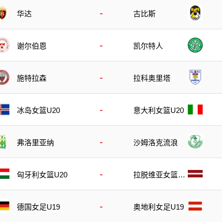
-
华达
古比斯
-
谢尔伯恩
凯尔特人
-
施特拉森
拉科奥里塔
-
冰岛女篮U20
意大利女篮U20
-
弗洛里亚纳
沙姆洛克流浪
-
匈牙利女篮U20
拉脱维亚女篮U2
0
-
德国女足U19
奥地利女足U19