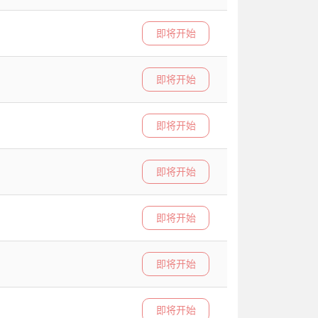
即将开始
即将开始
即将开始
即将开始
即将开始
即将开始
即将开始