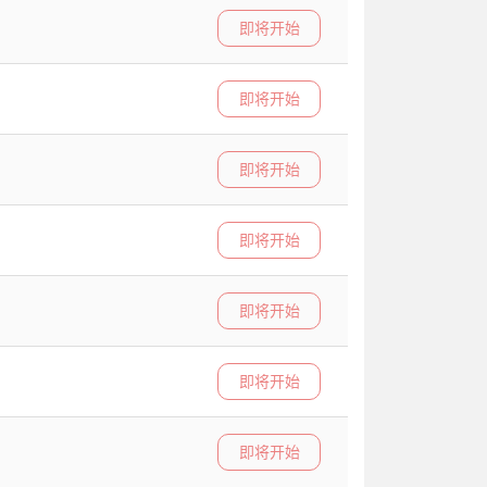
即将开始
即将开始
即将开始
即将开始
即将开始
即将开始
即将开始