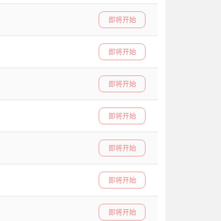
即将开始
即将开始
即将开始
即将开始
即将开始
即将开始
即将开始