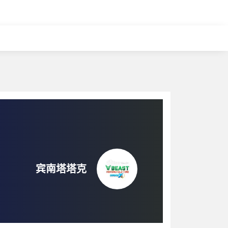
宾南塔塔克