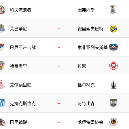
-
科夫流浪者
因弗内斯
-
艾巴辛尼
鲍里索夫巴特
-
巴尼亚卢卡战士
索非亚列夫斯基
-
特费奥里
拉恩
-
艾尔德里联
福尔柯克
-
克拉克斯维克
阿特比森
-
巴里镇联
戈伊特雷协会