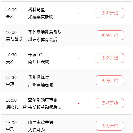
塔科马星
10:00
-
即将开始
美乙
米德莱克斯联
圣何塞地震后备队
10:00
-
即将开始
美预备联
堪萨斯体育会后备
队
卡波FC
10:30
-
即将开始
美乙
南加州老鹰
贵州栩烽棠
15:30
-
即将开始
中冠
广州黄埔志诚
查尔斯顿市布鲁斯
16:00
-
即将开始
后备队
澳威北后备
韦斯顿劳动熊后备
队
山西崇德荣海
16:00
-
即将开始
中乙
大连可为