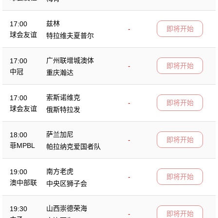
兹林
17:00
-
即将开始
球会友谊
特拉维夫夏普尔
广州联增城澳体
17:00
-
即将开始
中冠
重庆瀚达
索斯诺维克
17:00
-
即将开始
球会友谊
俄斯特拉发
萨兰加尼
18:00
-
即将开始
菲MPBL
帕拉纳克爱国者队
南方老虎
19:00
-
即将开始
澳中部联
中央区狮子会
山西崇德荣海
19:30
-
即将开始