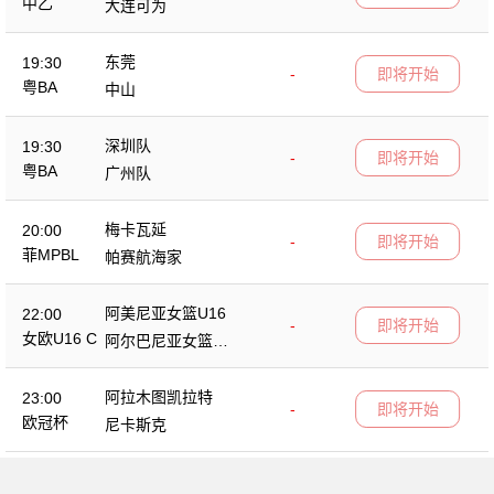
中乙
大连可为
东莞
19:30
-
即将开始
粤BA
中山
深圳队
19:30
-
即将开始
粤BA
广州队
梅卡瓦延
20:00
-
即将开始
菲MPBL
帕赛航海家
阿美尼亚女篮U16
22:00
-
即将开始
女欧U16 C
阿尔巴尼亚女篮U1
6
阿拉木图凯拉特
23:00
-
即将开始
欧冠杯
尼卡斯克