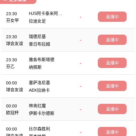
HJS阿卡泰米阿女
23:30
-
直播中
足
芬女甲
拉迪女足
瑞德尼基
23:30
-
直播中
球会友谊
普日布拉姆
雅各布斯塔德
23:30
-
直播中
芬乙
纳佩斯
塞萨洛尼基
00:00
-
直播中
球会友谊
AEK拉纳卡
林肯红魔
00:00
-
直播中
欧冠杯
伊斯卡尔德斯
比尔森胜利
00:00
-
直播中
球会友谊