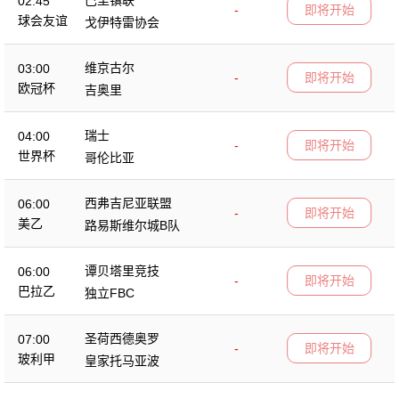
02:45
-
即将开始
球会友谊
戈伊特雷协会
维京古尔
03:00
-
即将开始
欧冠杯
吉奥里
瑞士
04:00
-
即将开始
世界杯
哥伦比亚
西弗吉尼亚联盟
06:00
-
即将开始
美乙
路易斯维尔城B队
谭贝塔里竞技
06:00
-
即将开始
巴拉乙
独立FBC
圣荷西德奥罗
07:00
-
即将开始
玻利甲
皇家托马亚波