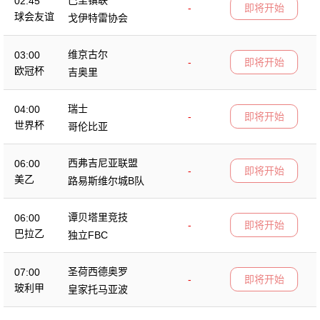
02:45
-
即将开始
球会友谊
戈伊特雷协会
维京古尔
03:00
-
即将开始
欧冠杯
吉奥里
瑞士
04:00
-
即将开始
世界杯
哥伦比亚
西弗吉尼亚联盟
06:00
-
即将开始
美乙
路易斯维尔城B队
谭贝塔里竞技
06:00
-
即将开始
巴拉乙
独立FBC
圣荷西德奥罗
07:00
-
即将开始
玻利甲
皇家托马亚波