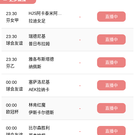
HJS阿卡泰米阿女
23:30
-
直播中
足
芬女甲
拉迪女足
瑞德尼基
23:30
-
直播中
球会友谊
普日布拉姆
雅各布斯塔德
23:30
-
直播中
芬乙
纳佩斯
塞萨洛尼基
00:00
-
直播中
球会友谊
AEK拉纳卡
林肯红魔
00:00
-
直播中
欧冠杯
伊斯卡尔德斯
比尔森胜利
00:00
-
直播中
球会友谊