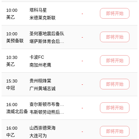
塔科马星
10:00
-
即将开始
美乙
米德莱克斯联
圣何塞地震后备队
10:00
-
即将开始
美预备联
堪萨斯体育会后备
队
卡波FC
10:30
-
即将开始
美乙
南加州老鹰
贵州栩烽棠
15:30
-
即将开始
中冠
广州黄埔志诚
查尔斯顿市布鲁斯
16:00
-
即将开始
后备队
澳威北后备
韦斯顿劳动熊后备
队
山西崇德荣海
16:00
-
即将开始
中乙
大连可为