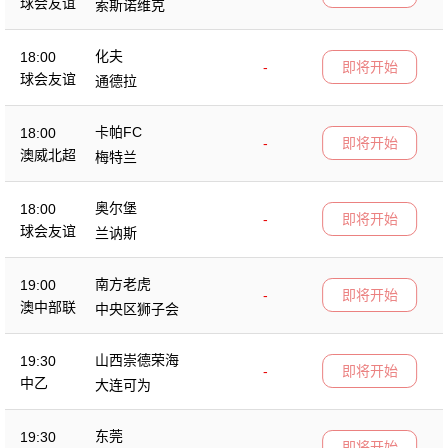
球会友谊
索斯诺维克
化夫
18:00
-
即将开始
球会友谊
通德拉
卡帕FC
18:00
-
即将开始
澳威北超
梅特兰
奥尔堡
18:00
-
即将开始
球会友谊
兰讷斯
南方老虎
19:00
-
即将开始
澳中部联
中央区狮子会
山西崇德荣海
19:30
-
即将开始
中乙
大连可为
东莞
19:30
-
即将开始