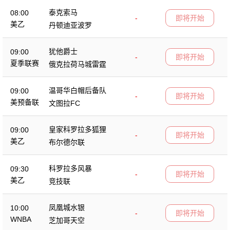
泰克索马
08:00
-
即将开始
美乙
丹顿迪亚波罗
犹他爵士
09:00
-
即将开始
夏季联赛
俄克拉荷马城雷霆
温哥华白帽后备队
09:00
-
即将开始
美预备联
文图拉FC
皇家科罗拉多狐狸
09:00
-
即将开始
美乙
布尔德尔联
科罗拉多风暴
09:30
-
即将开始
美乙
竞技联
凤凰城水银
10:00
-
即将开始
WNBA
芝加哥天空