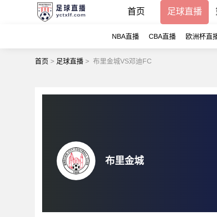
首页
足球直播
NBA直播
CBA直播
欧洲杯直
首页
>
足球直播
>
布里金城VS邓迪FC
布里金城