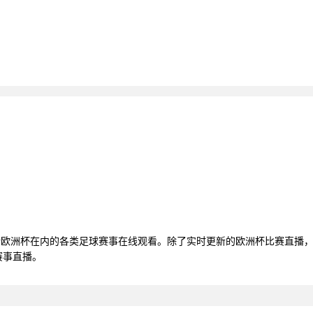
包括欧洲杯在内的各类足球赛事在线观看。除了实时更新的欧洲杯比赛直播
赛事直播。