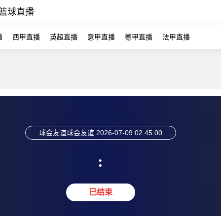
篮球直播
播
西甲直播
英超直播
意甲直播
德甲直播
法甲直播
球会友谊
球会友谊
2026-07-09 02:45:00
:
已结束