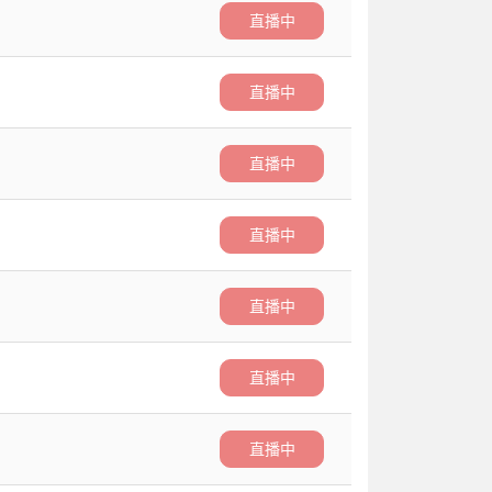
直播中
直播中
直播中
直播中
直播中
直播中
直播中