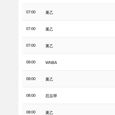
07:00
美乙
07:00
美乙
07:00
美乙
08:00
WNBA
08:00
美乙
08:00
厄瓜甲
08:00
美乙