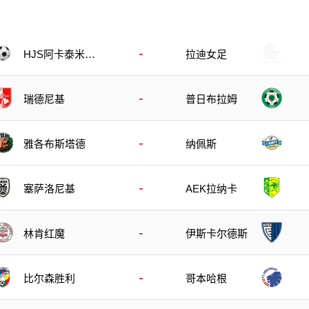
-
HJS阿卡泰米阿
拉迪女足
女足
-
瑞德尼基
普日布拉姆
-
雅各布斯塔德
纳佩斯
-
塞萨洛尼基
AEK拉纳卡
-
林肯红魔
伊斯卡尔德斯
-
比尔森胜利
哥本哈根