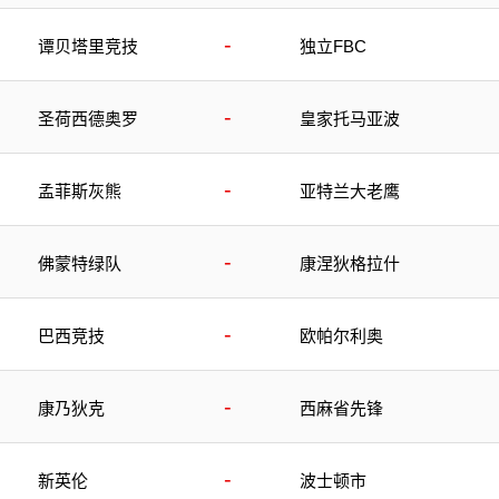
队
-
谭贝塔里竞技
独立FBC
-
圣荷西德奥罗
皇家托马亚波
-
孟菲斯灰熊
亚特兰大老鹰
-
佛蒙特绿队
康涅狄格拉什
-
巴西竞技
欧帕尔利奥
-
康乃狄克
西麻省先锋
-
新英伦
波士顿市