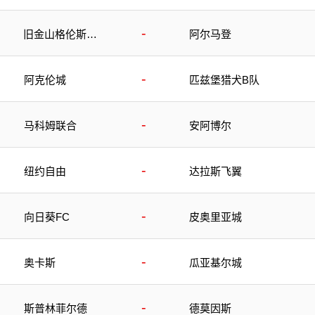
-
旧金山格伦斯S
阿尔马登
C
-
阿克伦城
匹兹堡猎犬B队
-
马科姆联合
安阿博尔
-
纽约自由
达拉斯飞翼
-
向日葵FC
皮奥里亚城
-
奥卡斯
瓜亚基尔城
-
斯普林菲尔德
德莫因斯