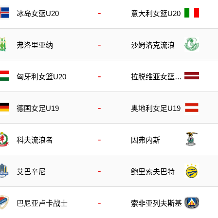
-
冰岛女篮U20
意大利女篮U20
-
弗洛里亚纳
沙姆洛克流浪
-
匈牙利女篮U20
拉脱维亚女篮U2
0
-
德国女足U19
奥地利女足U19
-
科夫流浪者
因弗内斯
-
艾巴辛尼
鲍里索夫巴特
-
巴尼亚卢卡战士
索非亚列夫斯基