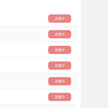
直播中
直播中
直播中
直播中
直播中
直播中