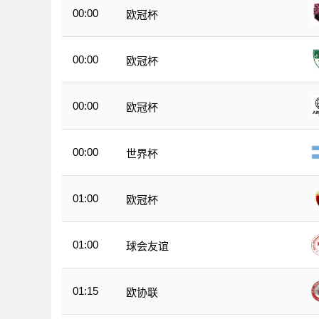
00:00
欧冠杯
00:00
欧冠杯
00:00
欧冠杯
00:00
世界杯
01:00
欧冠杯
01:00
球会友谊
01:15
欧协联