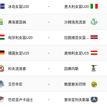
-
冰岛女篮U20
意大利女篮U20
-
弗洛里亚纳
沙姆洛克流浪
-
匈牙利女篮U20
拉脱维亚女篮U2
0
-
德国女足U19
奥地利女足U19
-
科夫流浪者
因弗内斯
-
艾巴辛尼
鲍里索夫巴特
-
巴尼亚卢卡战士
索非亚列夫斯基