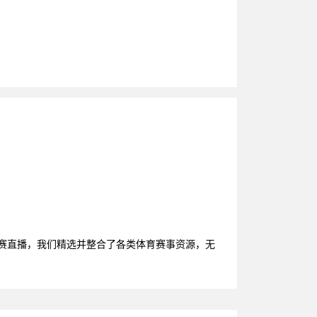
比赛直播，我们精选并整合了各类体育赛事资源，无