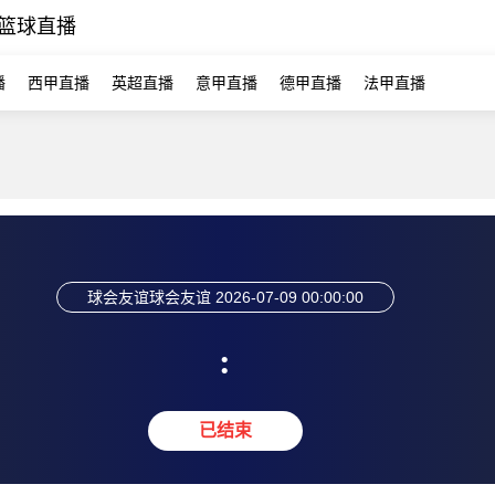
篮球直播
播
西甲直播
英超直播
意甲直播
德甲直播
法甲直播
球会友谊
球会友谊
2026-07-09 00:00:00
:
已结束