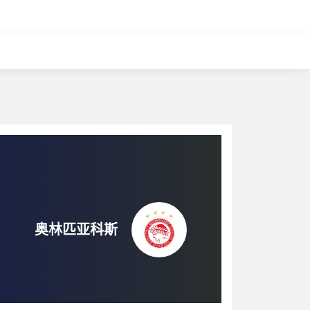
奥林匹亚科斯