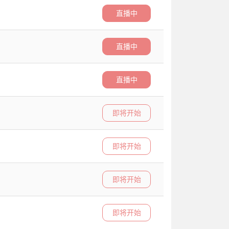
直播中
直播中
直播中
即将开始
即将开始
即将开始
即将开始