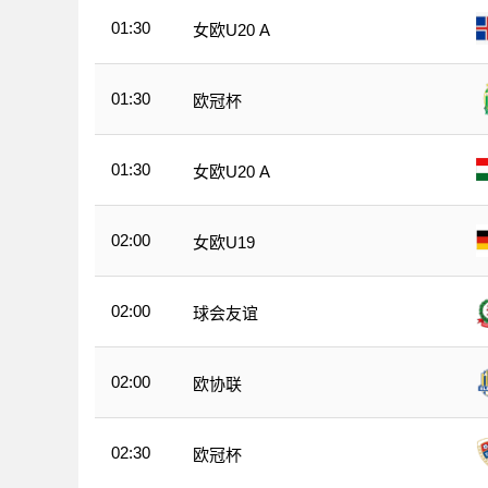
01:30
女欧U20 A
01:30
欧冠杯
01:30
女欧U20 A
02:00
女欧U19
02:00
球会友谊
02:00
欧协联
02:30
欧冠杯