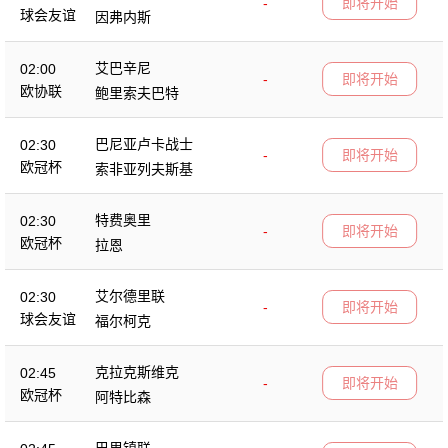
-
即将开始
球会友谊
因弗内斯
艾巴辛尼
02:00
-
即将开始
欧协联
鲍里索夫巴特
巴尼亚卢卡战士
02:30
-
即将开始
欧冠杯
索非亚列夫斯基
特费奥里
02:30
-
即将开始
欧冠杯
拉恩
艾尔德里联
02:30
-
即将开始
球会友谊
福尔柯克
克拉克斯维克
02:45
-
即将开始
欧冠杯
阿特比森
巴里镇联