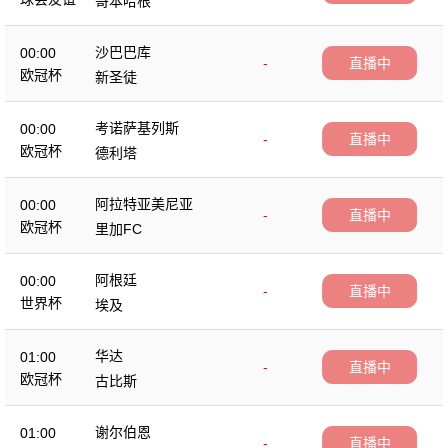
哥本哈根
沙巴巴库
00:00
-
直播中
欧冠杯
新圣徒
考诺萨基列斯
00:00
-
直播中
欧冠杯
德利塔
阿拉特亚美尼亚
00:00
-
直播中
欧冠杯
里加FC
阿根廷
00:00
-
直播中
世界杯
埃及
华达
01:00
-
直播中
欧冠杯
古比斯
谢尔伯恩
01:00
-
直播中