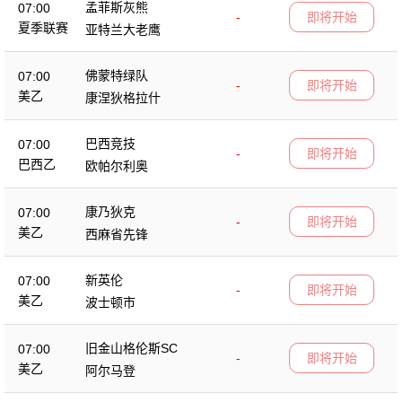
孟菲斯灰熊
07:00
-
即将开始
夏季联赛
亚特兰大老鹰
佛蒙特绿队
07:00
-
即将开始
美乙
康涅狄格拉什
巴西竞技
07:00
-
即将开始
巴西乙
欧帕尔利奥
康乃狄克
07:00
-
即将开始
美乙
西麻省先锋
新英伦
07:00
-
即将开始
美乙
波士顿市
旧金山格伦斯SC
07:00
-
即将开始
美乙
阿尔马登