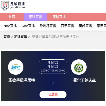
首页
足球直播
篮球直播
NBA直播
CBA直播
欧洲杯直播
西甲直播
英超直播
意甲
首页
>
足球直播
>
圣彼得堡泽尼特VS费尔干纳夫兹
球会友谊
球会友谊
2026-07-09 00:00:00
圣彼得堡泽尼特
费尔干
: