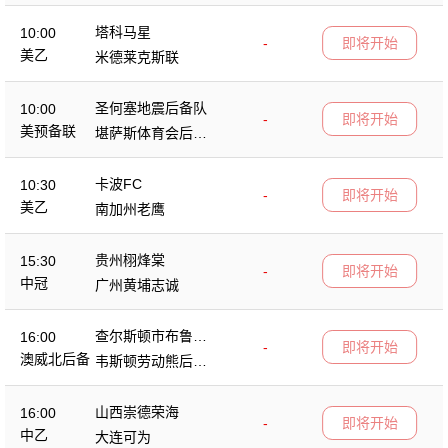
塔科马星
10:00
-
即将开始
美乙
米德莱克斯联
圣何塞地震后备队
10:00
-
即将开始
美预备联
堪萨斯体育会后备
队
卡波FC
10:30
-
即将开始
美乙
南加州老鹰
贵州栩烽棠
15:30
-
即将开始
中冠
广州黄埔志诚
查尔斯顿市布鲁斯
16:00
-
即将开始
后备队
澳威北后备
韦斯顿劳动熊后备
队
山西崇德荣海
16:00
-
即将开始
中乙
大连可为