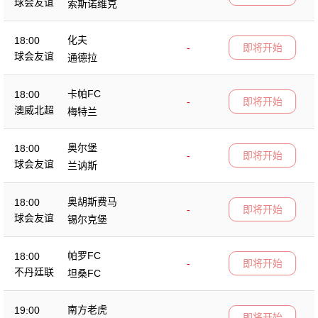
球会友谊
索斯诺维克
化夫
18:00
-
即将开始
球会友谊
通德拉
卡帕FC
18:00
-
即将开始
澳威北超
梅特兰
奥尔堡
18:00
-
即将开始
球会友谊
兰讷斯
奥胡斯费马
18:00
-
即将开始
球会友谊
锡尔克堡
帕罗FC
18:00
-
即将开始
不丹廷联
坦桑FC
南方老虎
19:00
-
即将开始