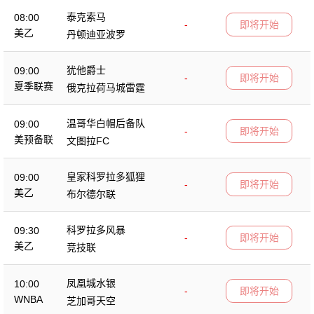
泰克索马
08:00
-
即将开始
美乙
丹顿迪亚波罗
犹他爵士
09:00
-
即将开始
夏季联赛
俄克拉荷马城雷霆
温哥华白帽后备队
09:00
-
即将开始
美预备联
文图拉FC
皇家科罗拉多狐狸
09:00
-
即将开始
美乙
布尔德尔联
科罗拉多风暴
09:30
-
即将开始
美乙
竞技联
凤凰城水银
10:00
-
即将开始
WNBA
芝加哥天空