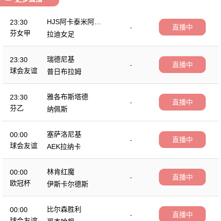
HJS阿卡泰米阿女
23:30
-
直播中
足
芬女甲
拉迪女足
瑞德尼基
23:30
-
直播中
球会友谊
普日布拉姆
雅各布斯塔德
23:30
-
直播中
芬乙
纳佩斯
塞萨洛尼基
00:00
-
直播中
球会友谊
AEK拉纳卡
林肯红魔
00:00
-
直播中
欧冠杯
伊斯卡尔德斯
比尔森胜利
00:00
-
直播中
球会友谊