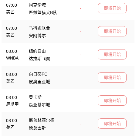
阿克伦城
07:00
-
即将开始
美乙
匹兹堡猎犬B队
马科姆联合
07:00
-
即将开始
美乙
安阿博尔
纽约自由
08:00
-
即将开始
WNBA
达拉斯飞翼
向日葵FC
08:00
-
即将开始
美乙
皮奥里亚城
奥卡斯
08:00
-
即将开始
厄瓜甲
瓜亚基尔城
斯普林菲尔德
08:00
-
即将开始
美乙
德莫因斯