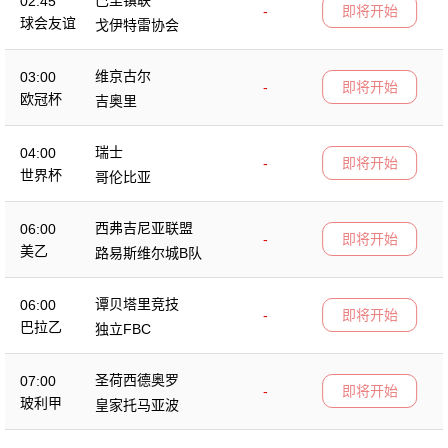
02:45
-
即将开始
球会友谊
戈伊特雷协会
维京古尔
03:00
-
即将开始
欧冠杯
吉奥里
瑞士
04:00
-
即将开始
世界杯
哥伦比亚
西弗吉尼亚联盟
06:00
-
即将开始
美乙
路易斯维尔城B队
谭贝塔里竞技
06:00
-
即将开始
巴拉乙
独立FBC
圣荷西德奥罗
07:00
-
即将开始
玻利甲
皇家托马亚波