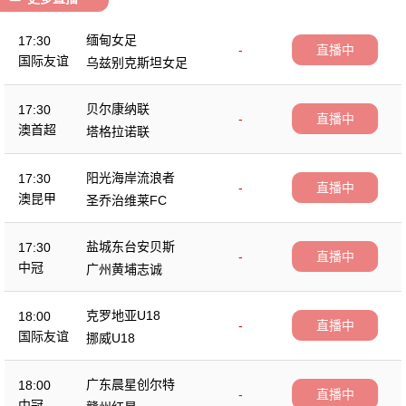
缅甸女足
17:30
-
直播中
国际友谊
乌兹别克斯坦女足
贝尔康纳联
17:30
-
直播中
澳首超
塔格拉诺联
阳光海岸流浪者
17:30
-
直播中
澳昆甲
圣乔治维莱FC
盐城东台安贝斯
17:30
-
直播中
中冠
广州黄埔志诚
克罗地亚U18
18:00
-
直播中
国际友谊
挪威U18
广东晨星创尔特
18:00
-
直播中
中冠