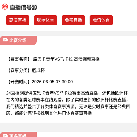
已结束
高清直播
咪咕体育
免费直播
腾讯体育
比赛介绍
【赛事名称】
库恩卡青年VS马卡拉 高清视频直播
【赛事分类】
厄瓜杯
【开赛时间】
2026-06-05 07:30:00
24直播网提供库恩卡青年VS马卡拉赛事高清直播，还包括欧洲杯
在内的各类足球赛事在线观看。除了实时更新的欧洲杯比赛直播，
我们精选并整合了各类体育赛事资源，无论是实时赛事还是经典回
顾，都能让您轻松找到其他热门体育赛事直播。
更多直播