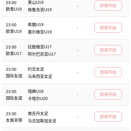
黑山U19
23:00
-
即将开始
欧青U19
格鲁吉亚U19
希腊U19
23:00
-
即将开始
欧青U19
塞尔维亚U19
拉脱维亚U17
23:00
-
即将开始
欧青U17
阿尔巴尼亚U17
约旦女足
23:00
-
即将开始
国际友谊
马来西亚女足
瑞典U18
23:00
-
即将开始
国际友谊
卡塔尔U20
南苏丹女足
23:00
-
即将开始
女奥非预
马达加斯加女足