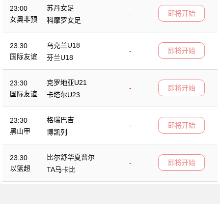
苏丹女足
23:00
-
即将开始
女奥非预
科摩罗女足
乌克兰U18
23:30
-
即将开始
国际友谊
芬兰U18
克罗地亚U21
23:30
-
即将开始
国际友谊
卡塔尔U23
格瑞巴吉
23:30
-
即将开始
黑山甲
博凯列
比尔舒华夏普尔
23:30
-
即将开始
以篮超
TA马卡比