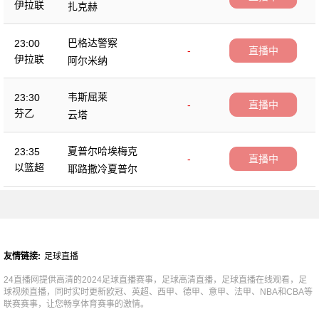
伊拉联
扎克赫
巴格达警察
23:00
-
直播中
伊拉联
阿尔米纳
韦斯屈莱
23:30
-
直播中
芬乙
云塔
夏普尔哈埃梅克
23:35
-
直播中
以篮超
耶路撒冷夏普尔
友情链接:
足球直播
24直播网提供高清的2024足球直播赛事，足球高清直播，足球直播在线观看，足
球视频直播，同时实时更新欧冠、英超、西甲、德甲、意甲、法甲、NBA和CBA等
联赛赛事，让您畅享体育赛事的激情。