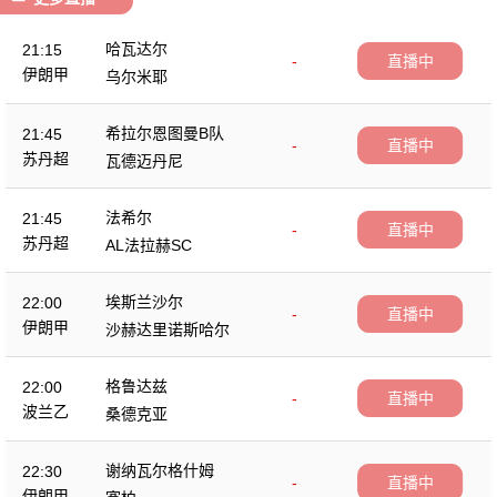
哈瓦达尔
21:15
-
直播中
伊朗甲
乌尔米耶
希拉尔恩图曼B队
21:45
-
直播中
苏丹超
瓦德迈丹尼
法希尔
21:45
-
直播中
苏丹超
AL法拉赫SC
埃斯兰沙尔
22:00
-
直播中
伊朗甲
沙赫达里诺斯哈尔
格鲁达兹
22:00
-
直播中
波兰乙
桑德克亚
谢纳瓦尔格什姆
22:30
-
直播中
伊朗甲