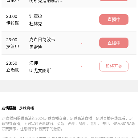
明斯克迪纳摩后备
队
迪亚拉
23:00
-
直播中
伊拉联
杜赫克
克卢日纳波卡
23:00
-
直播中
罗篮甲
奥雷迪
海神
23:50
-
即将开始
立陶联
U.尤文图斯
友情链接:
足球直播
24直播网提供高清的2024足球直播赛事，足球高清直播，足球直播在线观看，足
球视频直播，同时实时更新欧冠、英超、西甲、德甲、意甲、法甲、NBA和CBA等
联赛赛事，让您畅享体育赛事的激情。