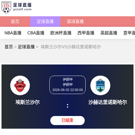
首页
足球直播
篮球直播
NBA直播
CBA直播
欧洲杯直播
西甲直播
英超直播
意甲
首页
>
足球直播
>
埃斯兰沙尔VS沙赫达里诺斯哈尔
伊朗甲
伊朗甲
2026-06-02 22:00:00
埃斯兰沙尔
沙赫达里
: