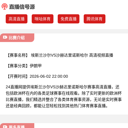
已结束
高清直播
咪咕体育
免费直播
腾讯体育
比赛介绍
【赛事名称】
埃斯兰沙尔VS沙赫达里诺斯哈尔 高清视频直播
【赛事分类】
伊朗甲
【开赛时间】
2026-06-02 22:00:00
24直播网提供埃斯兰沙尔VS沙赫达里诺斯哈尔赛事高清直播，还
包括欧洲杯在内的各类足球赛事在线观看。除了实时更新的欧洲杯
比赛直播，我们精选并整合了各类体育赛事资源，无论是实时赛事
还是经典回顾，都能让您轻松找到其他热门体育赛事直播。
更多直播