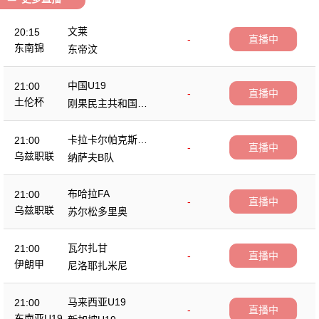
文莱
20:15
-
直播中
东南锦
东帝汶
中国U19
21:00
-
直播中
土伦杯
刚果民主共和国U2
3
卡拉卡尔帕克斯坦F
21:00
-
直播中
A
乌兹职联
纳萨夫B队
布哈拉FA
21:00
-
直播中
乌兹职联
苏尔松多里奥
瓦尔扎甘
21:00
-
直播中
伊朗甲
尼洛耶扎米尼
马来西亚U19
21:00
-
直播中
东南亚U19