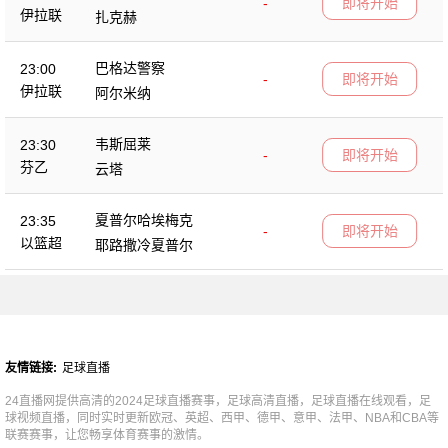
-
即将开始
伊拉联
扎克赫
巴格达警察
23:00
-
即将开始
伊拉联
阿尔米纳
韦斯屈莱
23:30
-
即将开始
芬乙
云塔
夏普尔哈埃梅克
23:35
-
即将开始
以篮超
耶路撒冷夏普尔
友情链接:
足球直播
24直播网提供高清的2024足球直播赛事，足球高清直播，足球直播在线观看，足
球视频直播，同时实时更新欧冠、英超、西甲、德甲、意甲、法甲、NBA和CBA等
联赛赛事，让您畅享体育赛事的激情。