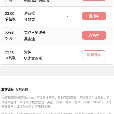
明斯克迪纳摩后备
队
迪亚拉
23:00
-
直播中
伊拉联
杜赫克
克卢日纳波卡
23:00
-
直播中
罗篮甲
奥雷迪
海神
23:50
-
即将开始
立陶联
U.尤文图斯
友情链接:
足球直播
24直播网提供高清的2024足球直播赛事，足球高清直播，足球直播在线观看，足
球视频直播，同时实时更新欧冠、英超、西甲、德甲、意甲、法甲、NBA和CBA等
联赛赛事，让您畅享体育赛事的激情。