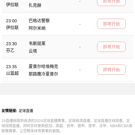
-
即将开始
伊拉联
扎克赫
巴格达警察
23:00
-
即将开始
伊拉联
阿尔米纳
韦斯屈莱
23:30
-
即将开始
芬乙
云塔
夏普尔哈埃梅克
23:35
-
即将开始
以篮超
耶路撒冷夏普尔
友情链接:
足球直播
24直播网提供高清的2024足球直播赛事，足球高清直播，足球直播在线观看，足
球视频直播，同时实时更新欧冠、英超、西甲、德甲、意甲、法甲、NBA和CBA等
联赛赛事，让您畅享体育赛事的激情。