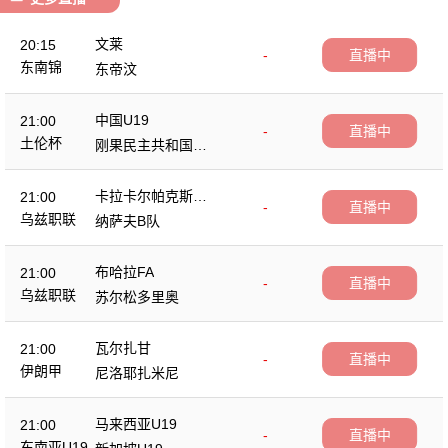
文莱
20:15
-
直播中
东南锦
东帝汶
中国U19
21:00
-
直播中
土伦杯
刚果民主共和国U2
3
卡拉卡尔帕克斯坦F
21:00
-
直播中
A
乌兹职联
纳萨夫B队
布哈拉FA
21:00
-
直播中
乌兹职联
苏尔松多里奥
瓦尔扎甘
21:00
-
直播中
伊朗甲
尼洛耶扎米尼
马来西亚U19
21:00
-
直播中
东南亚U19