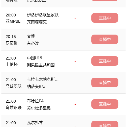
诺尔比U21
伊洛伊洛联皇家队
20:00
-
直播中
菲MPBL
宾南塔塔克
文莱
20:15
-
直播中
东南锦
东帝汶
中国U19
21:00
-
直播中
土伦杯
刚果民主共和国U2
3
卡拉卡尔帕克斯坦F
21:00
-
直播中
A
乌兹职联
纳萨夫B队
布哈拉FA
21:00
-
直播中
乌兹职联
苏尔松多里奥
瓦尔扎甘
21:00
-
直播中