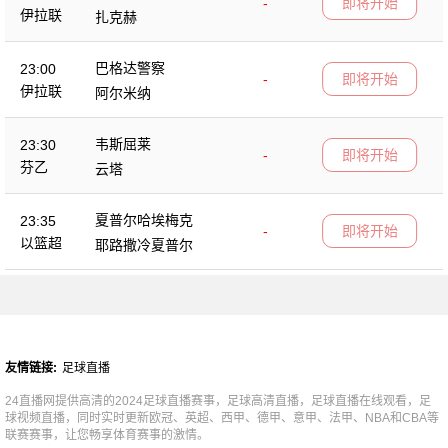
-
即将开始
伊拉联
扎克赫
巴格达警察
23:00
-
即将开始
伊拉联
阿尔米纳
韦斯屈莱
23:30
-
即将开始
芬乙
云塔
夏普尔哈埃梅克
23:35
-
即将开始
以篮超
耶路撒冷夏普尔
友情链接:
足球直播
24直播网提供高清的2024足球直播赛事，足球高清直播，足球直播在线观看，足
球视频直播，同时实时更新欧冠、英超、西甲、德甲、意甲、法甲、NBA和CBA等
联赛赛事，让您畅享体育赛事的激情。