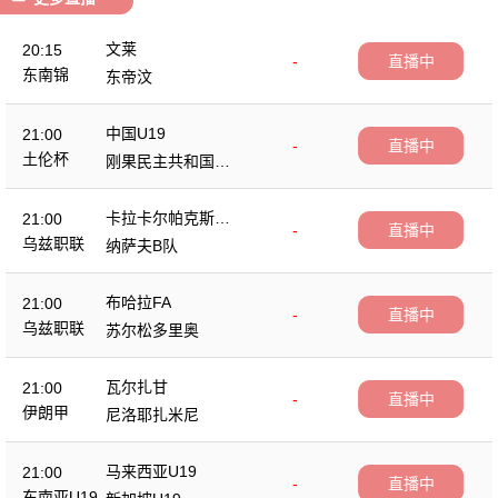
文莱
20:15
-
直播中
东南锦
东帝汶
中国U19
21:00
-
直播中
土伦杯
刚果民主共和国U2
3
卡拉卡尔帕克斯坦F
21:00
-
直播中
A
乌兹职联
纳萨夫B队
布哈拉FA
21:00
-
直播中
乌兹职联
苏尔松多里奥
瓦尔扎甘
21:00
-
直播中
伊朗甲
尼洛耶扎米尼
马来西亚U19
21:00
-
直播中
东南亚U19