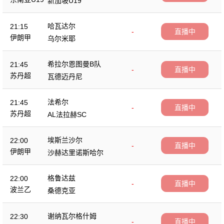
新加坡U19
哈瓦达尔
21:15
-
直播中
伊朗甲
乌尔米耶
希拉尔恩图曼B队
21:45
-
直播中
苏丹超
瓦德迈丹尼
法希尔
21:45
-
直播中
苏丹超
AL法拉赫SC
埃斯兰沙尔
22:00
-
直播中
伊朗甲
沙赫达里诺斯哈尔
格鲁达兹
22:00
-
直播中
波兰乙
桑德克亚
谢纳瓦尔格什姆
22:30
-
直播中