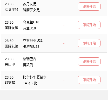
苏丹女足
23:00
-
即将开始
女奥非预
科摩罗女足
乌克兰U18
23:30
-
即将开始
国际友谊
芬兰U18
克罗地亚U21
23:30
-
即将开始
国际友谊
卡塔尔U23
格瑞巴吉
23:30
-
即将开始
黑山甲
博凯列
比尔舒华夏普尔
23:30
-
即将开始
以篮超
TA马卡比