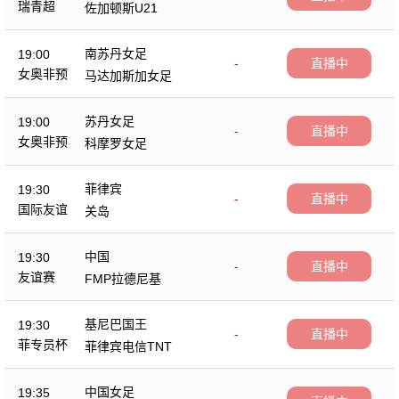
瑞青超
佐加顿斯U21
南苏丹女足
19:00
-
直播中
女奥非预
马达加斯加女足
苏丹女足
19:00
-
直播中
女奥非预
科摩罗女足
菲律宾
19:30
-
直播中
国际友谊
关岛
中国
19:30
-
直播中
友谊赛
FMP拉德尼基
基尼巴国王
19:30
-
直播中
菲专员杯
菲律宾电信TNT
中国女足
19:35