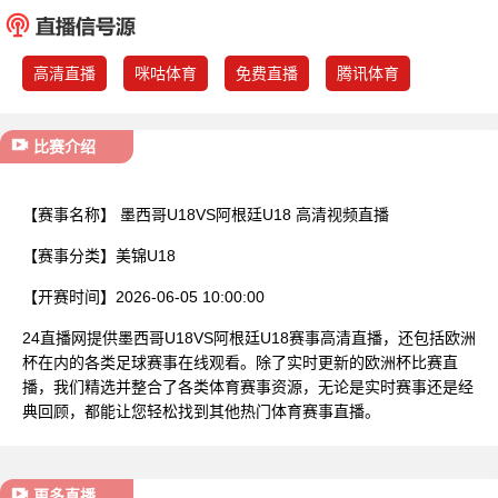
已结束
高清直播
咪咕体育
免费直播
腾讯体育
比赛介绍
【赛事名称】
墨西哥U18VS阿根廷U18 高清视频直播
【赛事分类】
美锦U18
【开赛时间】
2026-06-05 10:00:00
24直播网提供墨西哥U18VS阿根廷U18赛事高清直播，还包括欧洲
杯在内的各类足球赛事在线观看。除了实时更新的欧洲杯比赛直
播，我们精选并整合了各类体育赛事资源，无论是实时赛事还是经
典回顾，都能让您轻松找到其他热门体育赛事直播。
更多直播