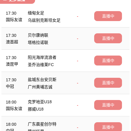
缅甸女足
17:30
-
直播中
国际友谊
乌兹别克斯坦女足
贝尔康纳联
17:30
-
直播中
澳首超
塔格拉诺联
阳光海岸流浪者
17:30
-
直播中
澳昆甲
圣乔治维莱FC
盐城东台安贝斯
17:30
-
直播中
中冠
广州黄埔志诚
克罗地亚U18
18:00
-
直播中
国际友谊
挪威U18
广东晨星创尔特
18:00
-
直播中
中冠