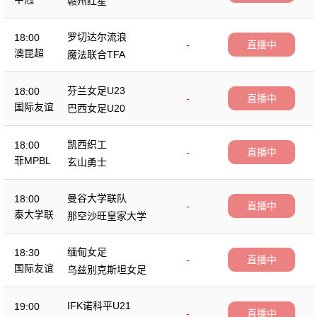
赣州红星
罗切达尔流浪
18:00
-
直播中
澳昆超
魔法联合TFA
芬兰女足U23
18:00
-
直播中
国际友谊
巴西女足U20
凯西织工
18:00
-
直播中
菲MPBL
玄山勇士
曼谷大学联队
18:00
-
直播中
泰大学联
那空沙旺皇家大学
缅甸女足
18:30
-
直播中
国际友谊
乌兹别克斯坦女足
IFK诺科平U21
19:00
-
直播中