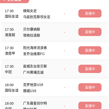
缅甸女足
17:30
-
直播中
国际友谊
乌兹别克斯坦女足
贝尔康纳联
17:30
-
直播中
澳首超
塔格拉诺联
阳光海岸流浪者
17:30
-
直播中
澳昆甲
圣乔治维莱FC
盐城东台安贝斯
17:30
-
直播中
中冠
广州黄埔志诚
克罗地亚U18
18:00
-
直播中
国际友谊
挪威U18
广东晨星创尔特
18:00
-
直播中
中冠