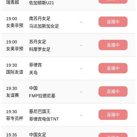
瑞青超
佐加顿斯U21
南苏丹女足
19:00
-
直播中
女奥非预
马达加斯加女足
苏丹女足
19:00
-
直播中
女奥非预
科摩罗女足
菲律宾
19:30
-
直播中
国际友谊
关岛
中国
19:30
-
直播中
友谊赛
FMP拉德尼基
基尼巴国王
19:30
-
直播中
菲专员杯
菲律宾电信TNT
中国女足
19:35