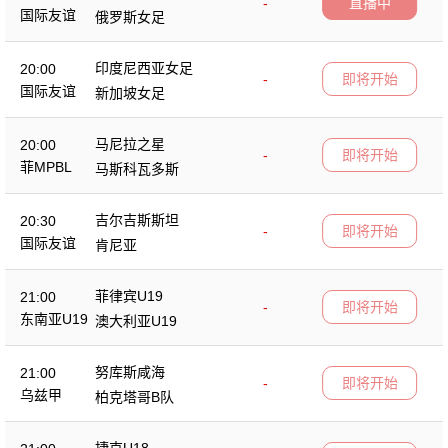
-
直播中
国际友谊
俄罗斯女足
印度尼西亚女足
20:00
-
即将开始
国际友谊
新加坡女足
马尼拉之星
20:00
-
即将开始
菲MPBL
马斯科瓦多斯
吉尔吉斯斯坦
20:30
-
即将开始
国际友谊
肯尼亚
菲律宾U19
21:00
-
即将开始
东南亚U19
澳大利亚U19
努库斯咸海
21:00
-
即将开始
乌兹甲
柏克塔哥B队
捷克U18