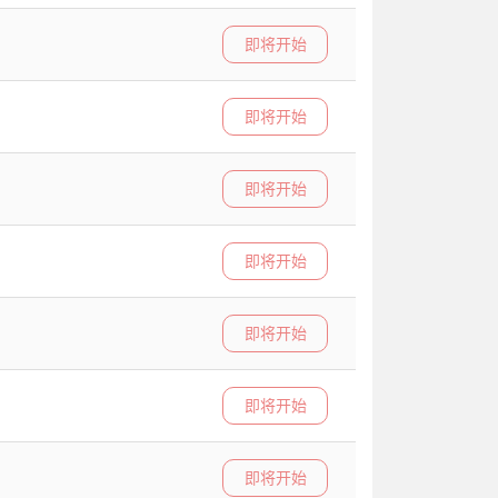
即将开始
即将开始
即将开始
即将开始
即将开始
即将开始
即将开始