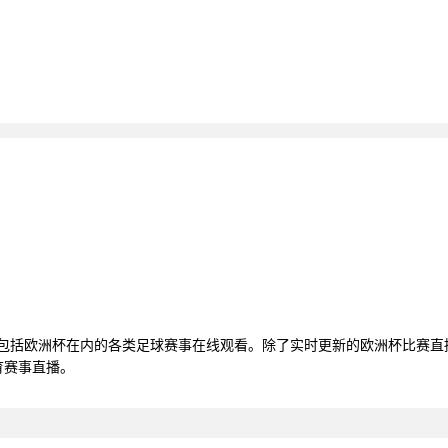
还包括欧洲杯在内的各类足球赛事在线观看。除了实时更新的欧洲杯比赛
育赛事直播。