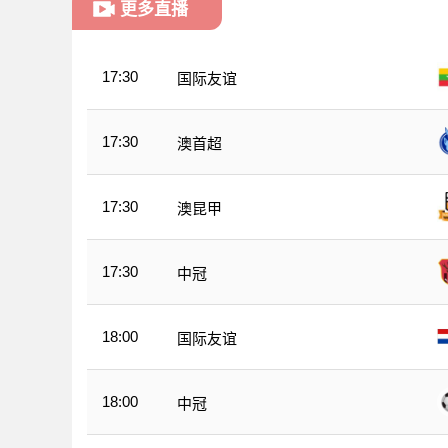
更多直播
17:30
国际友谊
17:30
澳首超
17:30
澳昆甲
17:30
中冠
18:00
国际友谊
18:00
中冠