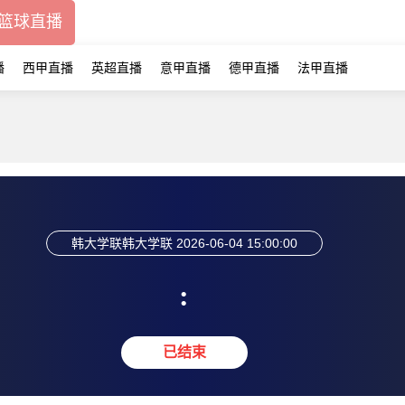
篮球直播
播
西甲直播
英超直播
意甲直播
德甲直播
法甲直播
韩大学联
韩大学联
2026-06-04 15:00:00
:
已结束