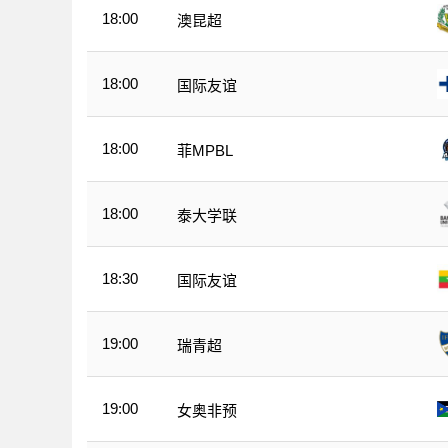
18:00
澳昆超
18:00
国际友谊
18:00
菲MPBL
18:00
泰大学联
18:30
国际友谊
19:00
瑞青超
19:00
女奥非预