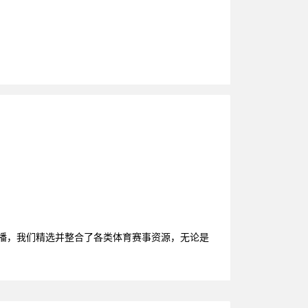
直播，我们精选并整合了各类体育赛事资源，无论是