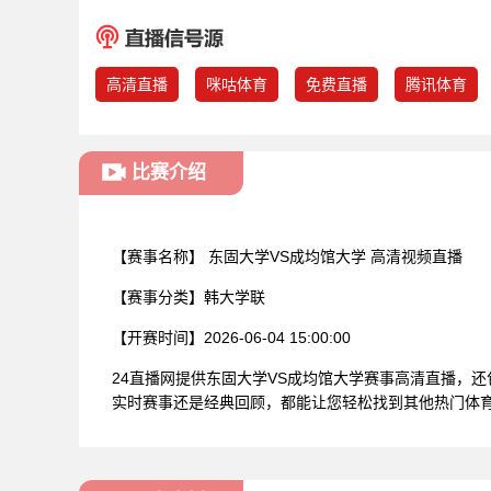
高清直播
咪咕体育
免费直播
腾讯体育
比赛介绍
【赛事名称】
东固大学VS成均馆大学 高清视频直播
【赛事分类】
韩大学联
【开赛时间】
2026-06-04 15:00:00
24直播网提供东固大学VS成均馆大学赛事高清直播，
实时赛事还是经典回顾，都能让您轻松找到其他热门体