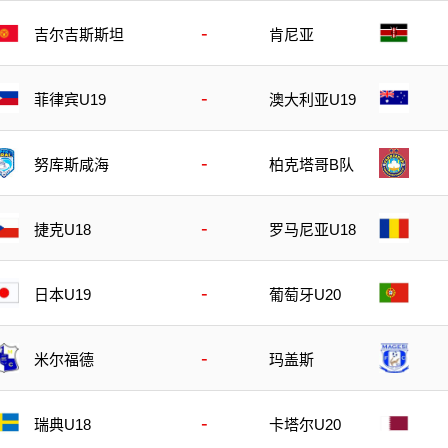
-
吉尔吉斯斯坦
肯尼亚
-
菲律宾U19
澳大利亚U19
-
努库斯咸海
柏克塔哥B队
-
捷克U18
罗马尼亚U18
-
日本U19
葡萄牙U20
-
米尔福德
玛盖斯
-
瑞典U18
卡塔尔U20