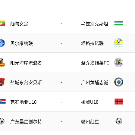
-
缅甸女足
乌兹别克斯坦女
足
-
贝尔康纳联
塔格拉诺联
-
阳光海岸流浪者
圣乔治维莱FC
-
盐城东台安贝斯
广州黄埔志诚
-
克罗地亚U18
挪威U18
-
广东晨星创尔特
赣州红星