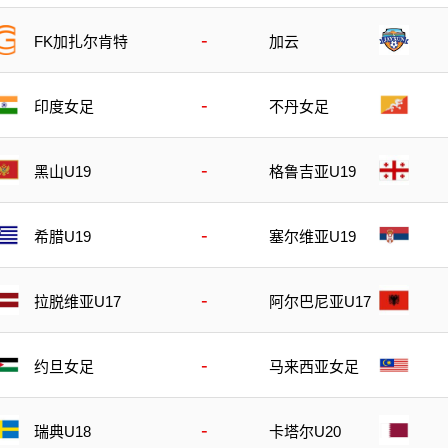
-
FK加扎尔肯特
加云
-
印度女足
不丹女足
-
黑山U19
格鲁吉亚U19
-
希腊U19
塞尔维亚U19
-
拉脱维亚U17
阿尔巴尼亚U17
-
约旦女足
马来西亚女足
-
瑞典U18
卡塔尔U20