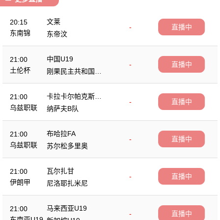
文莱
20:15
-
直播中
东南锦
东帝汶
中国U19
21:00
-
直播中
土伦杯
刚果民主共和国U2
3
卡拉卡尔帕克斯坦F
21:00
-
直播中
A
乌兹职联
纳萨夫B队
布哈拉FA
21:00
-
直播中
乌兹职联
苏尔松多里奥
瓦尔扎甘
21:00
-
直播中
伊朗甲
尼洛耶扎米尼
马来西亚U19
21:00
-
直播中
东南亚U19