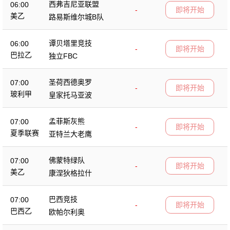
西弗吉尼亚联盟
06:00
-
即将开始
美乙
路易斯维尔城B队
谭贝塔里竞技
06:00
-
即将开始
巴拉乙
独立FBC
圣荷西德奥罗
07:00
-
即将开始
玻利甲
皇家托马亚波
孟菲斯灰熊
07:00
-
即将开始
夏季联赛
亚特兰大老鹰
佛蒙特绿队
07:00
-
即将开始
美乙
康涅狄格拉什
巴西竞技
07:00
-
即将开始
巴西乙
欧帕尔利奥