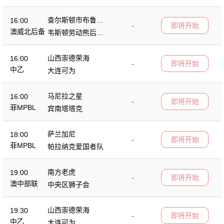
查尔斯顿市布鲁斯
16:00
-
即将开始
后备队
澳威北后备
韦斯顿劳动熊后备
队
山西崇德荣海
16:00
-
即将开始
中乙
大连可为
马尼拉之星
16:00
-
即将开始
菲MPBL
宾南塔塔克
萨兰加尼
18:00
-
即将开始
菲MPBL
帕拉纳克爱国者队
南方老虎
19:00
-
即将开始
澳中部联
中央区狮子会
山西崇德荣海
19:30
-
即将开始
中乙
大连可为