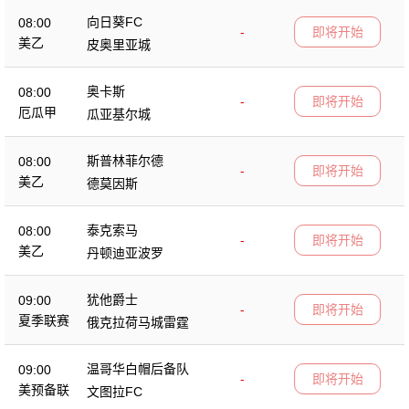
向日葵FC
08:00
-
即将开始
美乙
皮奥里亚城
奥卡斯
08:00
-
即将开始
厄瓜甲
瓜亚基尔城
斯普林菲尔德
08:00
-
即将开始
美乙
德莫因斯
泰克索马
08:00
-
即将开始
美乙
丹顿迪亚波罗
犹他爵士
09:00
-
即将开始
夏季联赛
俄克拉荷马城雷霆
温哥华白帽后备队
09:00
-
即将开始
美预备联
文图拉FC