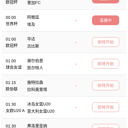
欧冠杯
里加FC
阿根廷
00:00
-
直播中
世界杯
埃及
华达
01:00
-
即将开始
欧冠杯
古比斯
谢尔伯恩
01:00
-
即将开始
球会友谊
凯尔特人
施特拉森
01:15
-
即将开始
欧协联
拉科奥里塔
冰岛女篮U20
01:30
-
即将开始
女欧U20 A
意大利女篮U20
弗洛里亚纳
01:30