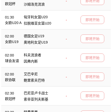
-
即将开始
欧冠杯
沙姆洛克流浪
匈牙利女篮U20
01:30
-
即将开始
女欧U20 A
拉脱维亚女篮U20
德国女足U19
02:00
-
即将开始
女欧U19
奥地利女足U19
科夫流浪者
02:00
-
即将开始
球会友谊
因弗内斯
艾巴辛尼
02:00
-
即将开始
欧协联
鲍里索夫巴特
巴尼亚卢卡战士
02:30
-
即将开始
欧冠杯
索非亚列夫斯基
特费奥里