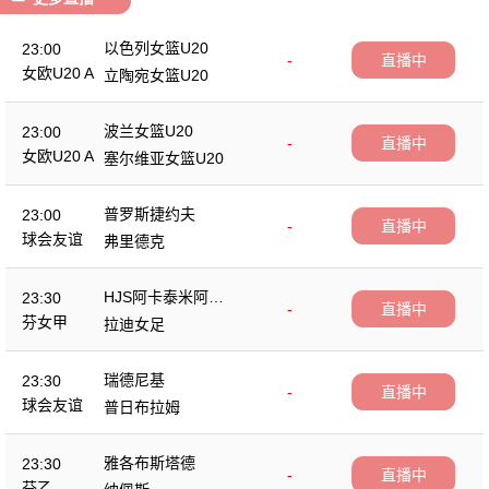
以色列女篮U20
23:00
-
直播中
女欧U20 A
立陶宛女篮U20
波兰女篮U20
23:00
-
直播中
女欧U20 A
塞尔维亚女篮U20
普罗斯捷约夫
23:00
-
直播中
球会友谊
弗里德克
HJS阿卡泰米阿女
23:30
-
直播中
足
芬女甲
拉迪女足
瑞德尼基
23:30
-
直播中
球会友谊
普日布拉姆
雅各布斯塔德
23:30
-
直播中
芬乙