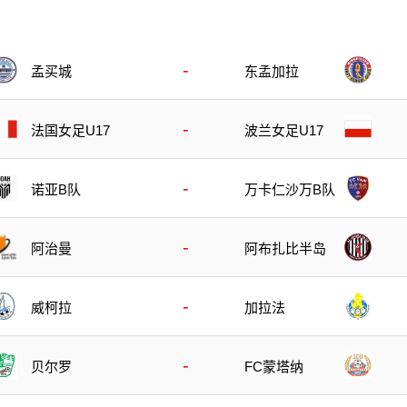
-
孟买城
东孟加拉
-
法国女足U17
波兰女足U17
-
诺亚B队
万卡仁沙万B队
-
阿治曼
阿布扎比半岛
-
威柯拉
加拉法
-
贝尔罗
FC蒙塔纳