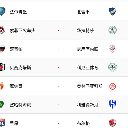
-
法尔肯堡
北雪平
-
索菲亚火车头
华拉特莎
-
茨普帕
瑟库库内联
-
贝西克塔斯
科尼亚体育
-
摩纳哥
奥林匹亚科斯
-
塞哈特海湾
利雅得新月
-
里昂
布尔格