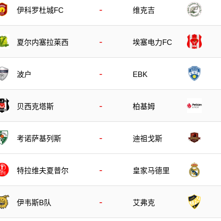
-
伊科罗杜城FC
维克吉
-
夏尔内塞拉莱西
埃塞电力FC
-
波户
EBK
-
贝西克塔斯
柏基姆
-
考诺萨基列斯
迪祖戈斯
-
特拉维夫夏普尔
皇家马德里
-
伊韦斯B队
艾弗克