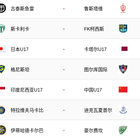
-
古泰斯鱼雷
鲁斯塔维
-
斯卡利卡
FK柯西斯
-
日本U17
卡塔尔U17
-
格尼斯坦
图尔库国际
-
印度尼西亚U17
中国U17
-
特拉维夫马卡比
迪克瓦夏普尔
-
伊蒂哈德卡尔巴
豪尔费坎