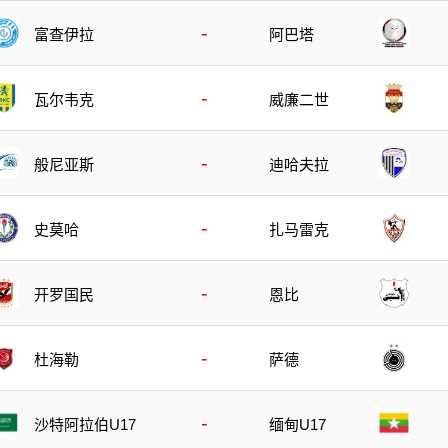
-
富查伊拉
阿巴塔
-
瓦尔韦克
威廉二世
-
般尼亚斯
迪哈夫拉
-
史莫哈
扎马雷克
-
开罗国民
恩比
-
杜海勒
萨德
-
沙特阿拉伯U17
缅甸U17