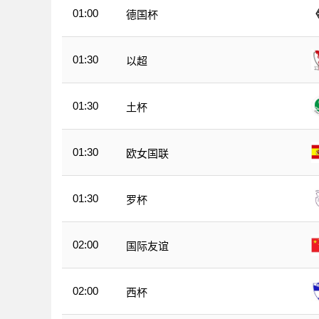
01:00
德国杯
01:30
以超
01:30
土杯
01:30
欧女国联
01:30
罗杯
02:00
国际友谊
02:00
西杯