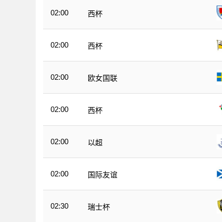
02:00
西杯
02:00
西杯
02:00
欧女国联
02:00
西杯
02:00
以超
02:00
国际友谊
02:30
瑞士杯