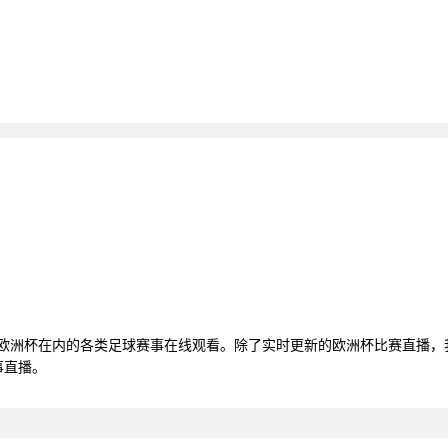
括欧洲杯在内的各类足球赛事在线观看。除了实时更新的欧洲杯比赛直播
事直播。