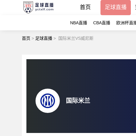
首页
足球直播
NBA直播
CBA直播
欧洲杯直
首页
>
足球直播
>
国际米兰VS威尼斯
国际米兰