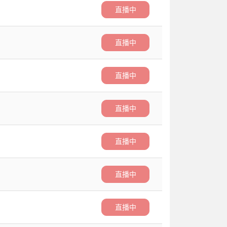
直播中
直播中
直播中
直播中
直播中
直播中
直播中