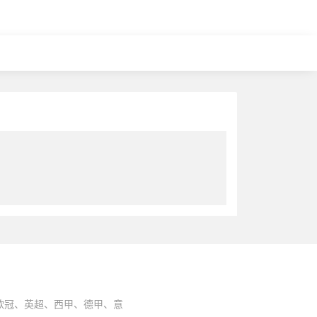
欧冠、英超、西甲、德甲、意