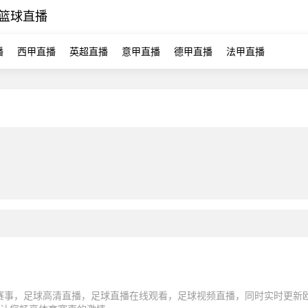
篮球直播
播
西甲直播
英超直播
意甲直播
德甲直播
法甲直播
直播赛事，足球高清直播，足球直播在线观看，足球视频直播，同时实时更新