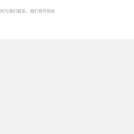
随时与我们联系，我们将尽快处