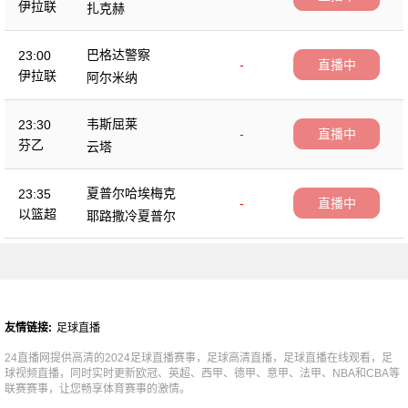
伊拉联
扎克赫
巴格达警察
23:00
-
直播中
伊拉联
阿尔米纳
韦斯屈莱
23:30
-
直播中
芬乙
云塔
夏普尔哈埃梅克
23:35
-
直播中
以篮超
耶路撒冷夏普尔
友情链接:
足球直播
24直播网提供高清的2024足球直播赛事，足球高清直播，足球直播在线观看，足
球视频直播，同时实时更新欧冠、英超、西甲、德甲、意甲、法甲、NBA和CBA等
联赛赛事，让您畅享体育赛事的激情。