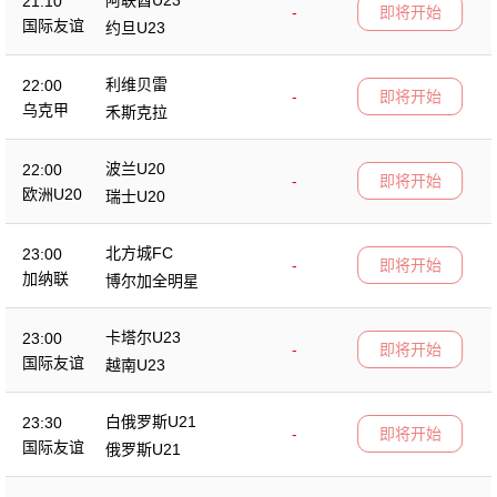
21:10
-
即将开始
国际友谊
约旦U23
利维贝雷
22:00
-
即将开始
乌克甲
禾斯克拉
波兰U20
22:00
-
即将开始
欧洲U20
瑞士U20
北方城FC
23:00
-
即将开始
加纳联
博尔加全明星
卡塔尔U23
23:00
-
即将开始
国际友谊
越南U23
白俄罗斯U21
23:30
-
即将开始
国际友谊
俄罗斯U21