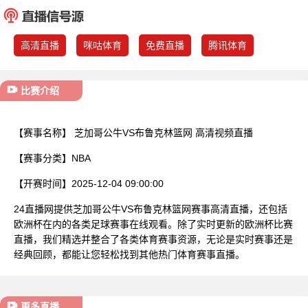
已结束
高清直播
咪咕体育
免费直播
腾讯体育
比赛介绍
【赛事名称】
芝加哥公牛VS布鲁克林篮网 高清视频直播
【赛事分类】
NBA
【开赛时间】
2025-12-04 09:00:00
24直播网提供芝加哥公牛VS布鲁克林篮网赛事高清直播，还包括
欧洲杯在内的各类足球赛事在线观看。除了实时更新的欧洲杯比赛
直播，我们精选并整合了各类体育赛事资源，无论是实时赛事还是
经典回顾，都能让您轻松找到其他热门体育赛事直播。
更多直播