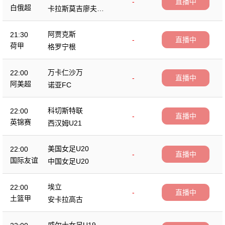
-
直播中
白俄超
卡拉斯莫吉廖夫B
队
阿贾克斯
21:30
-
直播中
荷甲
格罗宁根
万卡仁沙万
22:00
-
直播中
阿美超
诺亚FC
科切斯特联
22:00
-
直播中
英锦赛
西汉姆U21
美国女足U20
22:00
-
直播中
国际友谊
中国女足U20
埃立
22:00
-
直播中
土篮甲
安卡拉高古
威尔士女足U19