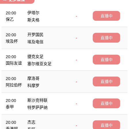
伊塔尔
20:00
-
直播中
保乙
斯夫格
开罗国民
20:00
-
直播中
埃及杯
埃及电信
捷克女足
20:00
-
直播中
国际友谊
塞尔维亚女足
摩洛哥
20:00
-
直播中
阿拉伯杯
科摩罗
斯沙克特联
20:00
-
直播中
泰甲
特罗萨萨纳
杰志
20:00
-
直播中
香港超