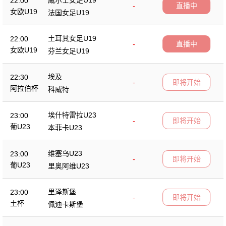
22:00
-
直播中
女欧U19
法国女足U19
土耳其女足U19
22:00
-
直播中
女欧U19
芬兰女足U19
埃及
22:30
-
即将开始
阿拉伯杯
科威特
埃什特雷拉U23
23:00
-
即将开始
葡U23
本菲卡U23
维塞乌U23
23:00
-
即将开始
葡U23
里奥阿维U23
里泽斯堡
23:00
-
即将开始
土杯
佩迪卡斯堡